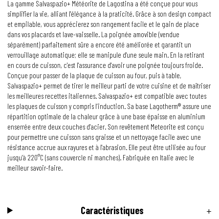
La gamme Salvaspazio+ Météorite de Lagostina a été conçue pour vous
simplifier la vie, alliant l'élégance à la praticité. Grâce à son design compact
et empilable, vous apprécierez son rangement facile et le gain de place
dans vos placards et lave-vaisselle. La poignée amovible (vendue
séparément) parfaitement sûre a encore été améliorée et garantit un
verrouillage automatique; elle se manipule d'une seule main. En la retirant
en cours de cuisson, c'est l'assurance d'avoir une poignée toujours froide.
Conçue pour passer de la plaque de cuisson au four, puis à table,
Salvaspazio+ permet de tirer le meilleur parti de votre cuisine et de maîtriser
les meilleures recettes italiennes. Salvaspazio+ est compatible avec toutes
les plaques de cuisson y compris l’induction. Sa base Lagotherm® assure une
répartition optimale de la chaleur grâce à une base épaisse en aluminium
enserrée entre deux couches d'acier. Son revêtement Meteorite est conçu
pour permettre une cuisson sans graisse et un nettoyage facile avec une
résistance accrue aux rayures et à l'abrasion. Elle peut être utilisée au four
jusqu'à 220°C (sans couvercle ni manches). Fabriquée en Italie avec le
meilleur savoir-faire.
Caractéristiques