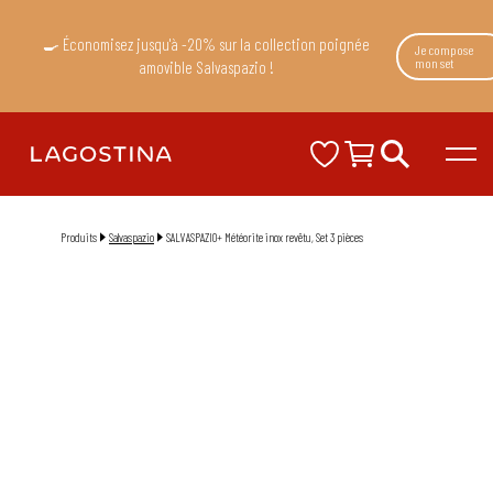
🍳 Économisez jusqu'à -20% sur la collection poignée
Je compose
mon set
amovible Salvaspazio !
Produits
Salvaspazio
SALVASPAZIO+ Météorite inox revêtu, Set 3 pièces