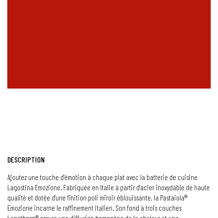
DESCRIPTION
Ajoutez une touche d'émotion à chaque plat avec la batterie de cuisine
Lagostina Emozione. Fabriquée en Italie à partir d'acier inoxydable de haute
qualité et dotée d'une finition poli miroir éblouissante, la Pastaiola®
Emozione incarne le raffinement italien. Son fond à trois couches
Lagotherm® assure une diffusion homogène de la chaleur et une