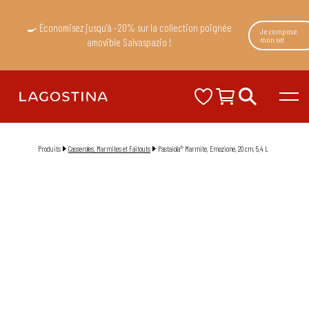
🍳 Économisez jusqu'à -20% sur la collection poignée
Je compose
mon set
amovible Salvaspazio !
Produits
Casseroles, Marmites et Faitouts
Pastaiola® Marmite, Emozione, 20 cm, 5,4 L