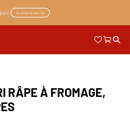
pazio !
Je compose mon set
ERI RÂPE À FROMAGE,
PES