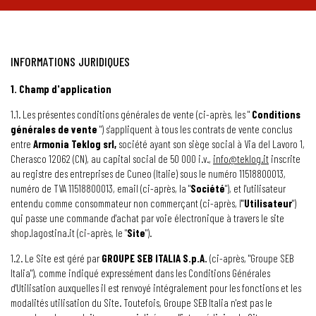
INFORMATIONS JURIDIQUES
1. Champ d'application
1.1. Les présentes conditions générales de vente (ci-après, les "
Conditions
générales de vente
") s'appliquent à tous les contrats de vente conclus
entre
Armonia Teklog srl,
société ayant son siège social à Via del Lavoro 1,
Cherasco 12062 (CN), au capital social de 50 000 i.v.,
info@teklog.it
inscrite
au registre des entreprises de Cuneo (Italie) sous le numéro 11518800013,
numéro de TVA 11518800013, email (ci-après, la "
Société
"), et l'utilisateur
entendu comme consommateur non commerçant (ci-après, l'"
Utilisateur
")
qui passe une commande d'achat par voie électronique à travers le site
shop.lagostina.it (ci-après, le "
Site
").
1.2. Le Site est géré par
GROUPE SEB ITALIA S.p.A.
(ci-après, "Groupe SEB
Italia"), comme indiqué expressément dans les Conditions Générales
d'Utilisation auxquelles il est renvoyé intégralement pour les fonctions et les
modalités utilisation du Site. Toutefois, Groupe SEB Italia n'est pas le