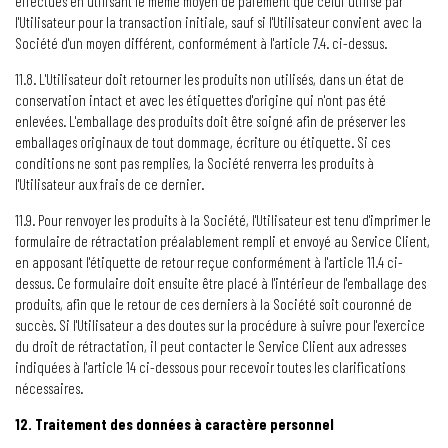
effectués en utilisant le même moyen de paiement que celui utilisé par
l'Utilisateur pour la transaction initiale, sauf si l'Utilisateur convient avec la
Société d'un moyen différent, conformément à l'article 7.4. ci-dessus.
11.8. L'Utilisateur doit retourner les produits non utilisés, dans un état de
conservation intact et avec les étiquettes d'origine qui n'ont pas été
enlevées. L'emballage des produits doit être soigné afin de préserver les
emballages originaux de tout dommage, écriture ou étiquette. Si ces
conditions ne sont pas remplies, la Société renverra les produits à
l'Utilisateur aux frais de ce dernier.
11.9. Pour renvoyer les produits à la Société, l'Utilisateur est tenu d'imprimer le
formulaire de rétractation préalablement rempli et envoyé au Service Client,
en apposant l'étiquette de retour reçue conformément à l'article 11.4 ci-
dessus. Ce formulaire doit ensuite être placé à l'intérieur de l'emballage des
produits, afin que le retour de ces derniers à la Société soit couronné de
succès. Si l'Utilisateur a des doutes sur la procédure à suivre pour l'exercice
du droit de rétractation, il peut contacter le Service Client aux adresses
indiquées à l'article 14 ci-dessous pour recevoir toutes les clarifications
nécessaires.
12. Traitement des données à caractère personnel