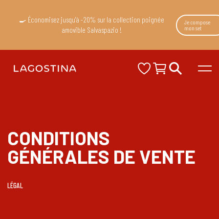
🍳 Économisez jusqu'à -20% sur la collection poignée
Je compose
mon set
amovible Salvaspazio !
CONDITIONS
GÉNÉRALES DE VENTE
LÉGAL