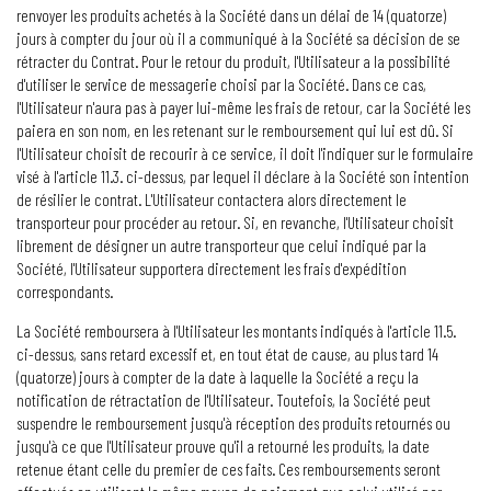
renvoyer les produits achetés à la Société dans un délai de 14 (quatorze)
jours à compter du jour où il a communiqué à la Société sa décision de se
rétracter du Contrat. Pour le retour du produit, l'Utilisateur a la possibilité
d'utiliser le service de messagerie choisi par la Société. Dans ce cas,
l'Utilisateur n'aura pas à payer lui-même les frais de retour, car la Société les
paiera en son nom, en les retenant sur le remboursement qui lui est dû. Si
l'Utilisateur choisit de recourir à ce service, il doit l'indiquer sur le formulaire
visé à l'article 11.3. ci-dessus, par lequel il déclare à la Société son intention
de résilier le contrat. L'Utilisateur contactera alors directement le
transporteur pour procéder au retour. Si, en revanche, l'Utilisateur choisit
librement de désigner un autre transporteur que celui indiqué par la
Société, l'Utilisateur supportera directement les frais d'expédition
correspondants.
La Société remboursera à l'Utilisateur les montants indiqués à l'article 11.5.
ci-dessus, sans retard excessif et, en tout état de cause, au plus tard 14
(quatorze) jours à compter de la date à laquelle la Société a reçu la
notification de rétractation de l'Utilisateur. Toutefois, la Société peut
suspendre le remboursement jusqu'à réception des produits retournés ou
jusqu'à ce que l'Utilisateur prouve qu'il a retourné les produits, la date
retenue étant celle du premier de ces faits. Ces remboursements seront