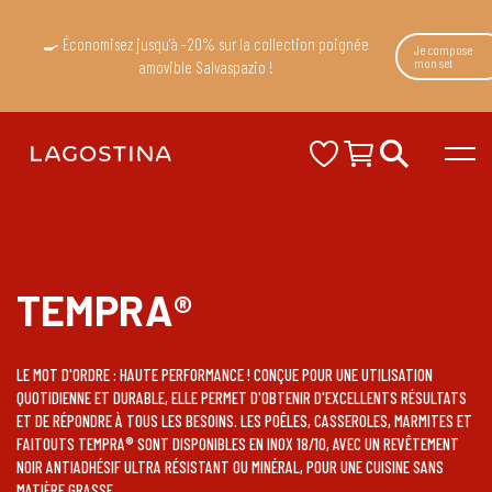
🍳 Économisez jusqu'à -20% sur la collection poignée
Je compose
mon set
amovible Salvaspazio !
TEMPRA®
LE MOT D'ORDRE : HAUTE PERFORMANCE ! CONÇUE POUR UNE UTILISATION
QUOTIDIENNE ET DURABLE, ELLE PERMET D'OBTENIR D'EXCELLENTS RÉSULTATS
ET DE RÉPONDRE À TOUS LES BESOINS. LES POÊLES, CASSEROLES, MARMITES ET
FAITOUTS TEMPRA® SONT DISPONIBLES EN INOX 18/10, AVEC UN REVÊTEMENT
NOIR ANTIADHÉSIF ULTRA RÉSISTANT OU MINÉRAL, POUR UNE CUISINE SANS
MATIÈRE GRASSE.