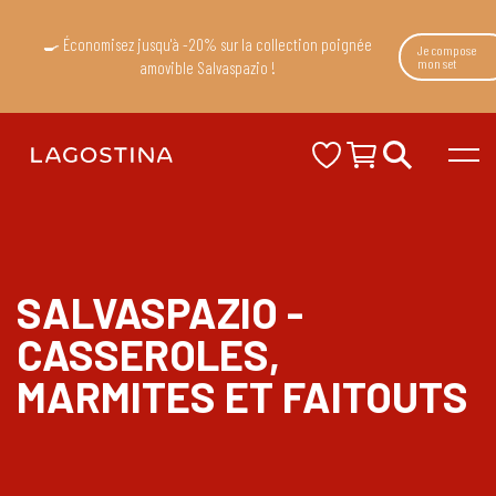
🍳 Économisez jusqu'à -20% sur la collection poignée
Je compose
mon set
amovible Salvaspazio !
SALVASPAZIO -
CASSEROLES,
MARMITES ET FAITOUTS