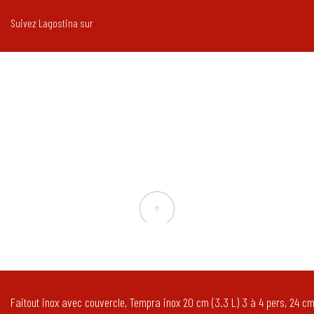
Suivez Lagostina sur
Faitout inox avec couvercle, Tempra inox 20 cm (3.3 L) 3 à 4 pers, 24 c