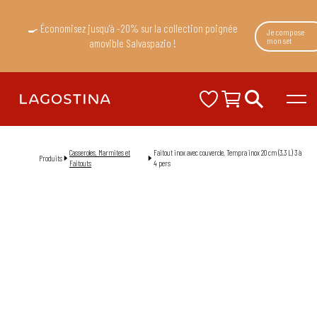
🍳 Économisez jusqu'à -20% sur la collection poignée
Je compose
mon set
amovible Salvaspazio !
Casseroles, Marmites et
Faitout inox avec couvercle, Tempra inox 20 cm (3.3 L) 3 à
Produits
Faitouts
4 pers