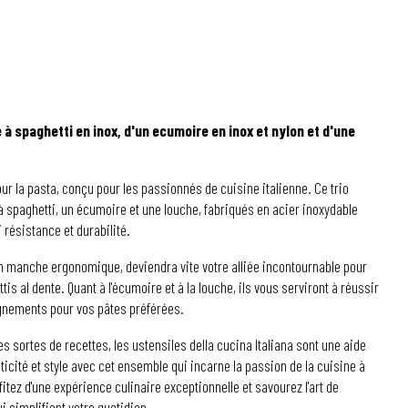
 à spaghetti en inox, d'un ecumoire en inox et nylon et d'une
our la pasta, conçu pour les passionnés de cuisine italienne. Ce trio
à spaghetti, un écumoire et une louche, fabriqués en acier inoxydable
i résistance et durabilité.
on manche ergonomique, deviendra vite votre alliée incontournable pour
is al dente. Quant à l'écumoire et à la louche, ils vous serviront à réussir
nements pour vos pâtes préférées.
es sortes de recettes, les ustensiles della cucina Italiana sont une aide
ticité et style avec cet ensemble qui incarne la passion de la cuisine à
ofitez d'une expérience culinaire exceptionnelle et savourez l'art de
i simplifient votre quotidien.