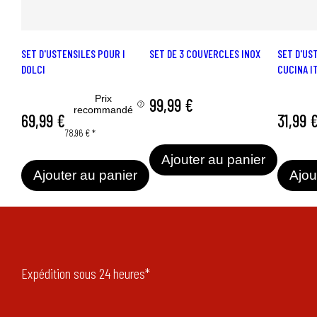
SET D'USTENSILES POUR I
SET DE 3 COUVERCLES INOX
SET D'US
DOLCI
CUCINA I
Prix
99,99 €
recommandé
69,99 €
31,99 
78,96 €
*
Ajouter au panier
Ajouter au panier
Ajou
Expédition sous 24 heures*