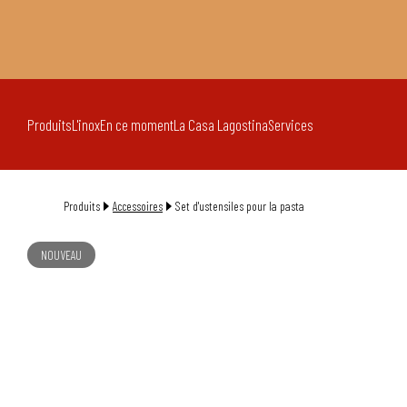
Produits
L'inox
En ce moment
La Casa Lagostina
Services
Produits
Accessoires
Set d'ustensiles pour la pasta
NOUVEAU