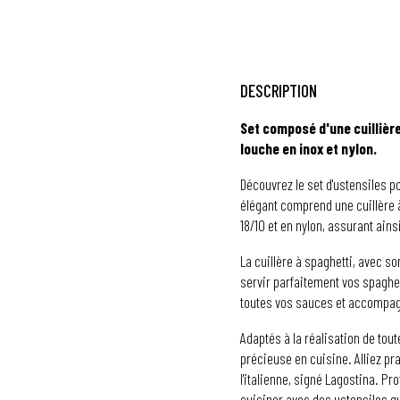
DESCRIPTION
Set composé d'une cuillière
louche en inox et nylon.
Découvrez le set d'ustensiles p
élégant comprend une cuillère 
18/10 et en nylon, assurant ains
La cuillère à spaghetti, avec s
servir parfaitement vos spaghett
toutes vos sauces et accompag
Adaptés à la réalisation de tout
précieuse en cuisine. Alliez pra
l'italienne, signé Lagostina. Pr
cuisiner avec des ustensiles qu