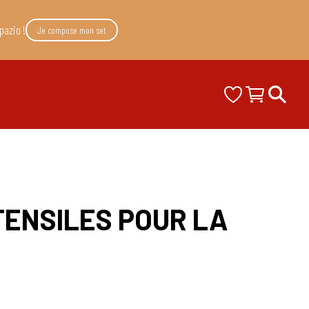
pazio !
Je compose mon set
TENSILES POUR LA