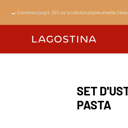
🍳 Économisez jusqu'à -20% sur la collection poignée amovible Salvas
SET D'US
PASTA