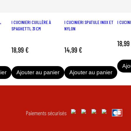
,
I CUCINIERI CUILLÈRE À
I CUCINIERI SPATULE INOX ET
I CUCIN
SPAGHETTI, 31 CM
NYLON
18,99
18,99 €
14,99 €
Ajo
ier
Ajouter au panier
Ajouter au panier
Paiements sécurisés