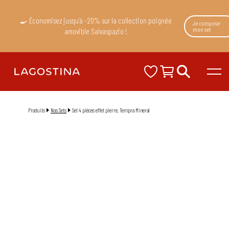
🍳 Économisez jusqu'à -20% sur la collection poignée
Je compose
mon set
amovible Salvaspazio !
Produits
Nos Sets
Set 4 pièces effet pierre, Tempra Mineral