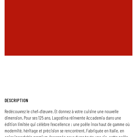
DESCRIPTION
Redécouvrez le chef‑d’œuvre. Et donnez à votre cuisine une nouvelle
dimension. Pour ses 125 ans, Lagostina réinvente Accademia dans une
édition limitée qui célèbre l’excellence : une poêle inox haut de gamme où
modernité, héritage et précision se rencontrent. Fabriquée en Italie, en
acier inoxydable premium, façonnée pour durer toute une vie, cette poêle