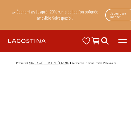
🍳 Économisez jusqu'à -20% sur la collection poignée
Je compose
mon set
amovible Salvaspazio !
Produits
ACCADEMIA ÉDITION LIMITÉE 125 ANS
Accademia Edition Limitée, Poêle 24 cm