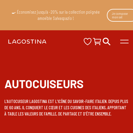
🍳 Économisez jusqu'à -20% sur la collection poignée
Je compose
mon set
amovible Salvaspazio !
AUTOCUISEURS
L'AUTOCUISEUR LAGOSTINA EST L'ICÔNE DU SAVOIR-FAIRE ITALIEN. DEPUIS PLUS
DE 60 ANS, IL CONQUIERT LE CŒUR ET LES CUISINES DES ITALIENS, APPORTANT
À TABLE LES VALEURS DE FAMILLE, DE PARTAGE ET D'ÊTRE ENSEMBLE.