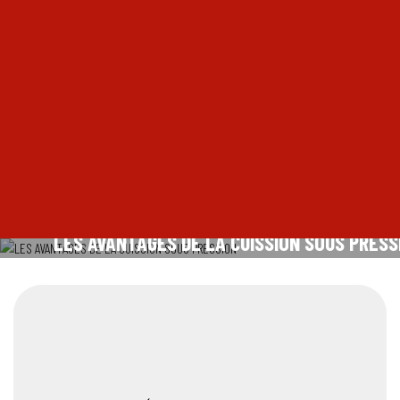
LES AVANTAGES DE LA CUISSION SOUS PRESS
L'autocuiseur offre une sécurité totale et fonctionn
une pression quatre fois inférieure à celle d'une caf
classique. Et si vous en faisiez votre allié au quotid
En savoir plus